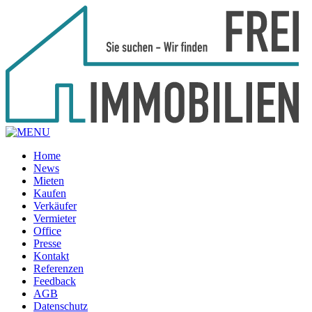
Home
News
Mieten
Kaufen
Verkäufer
Vermieter
Office
Presse
Kontakt
Referenzen
Feedback
AGB
Datenschutz