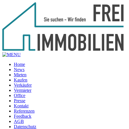
Home
News
Mieten
Kaufen
Verkäufer
Vermieter
Office
Presse
Kontakt
Referenzen
Feedback
AGB
Datenschutz