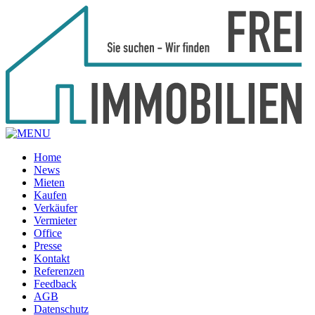
Home
News
Mieten
Kaufen
Verkäufer
Vermieter
Office
Presse
Kontakt
Referenzen
Feedback
AGB
Datenschutz