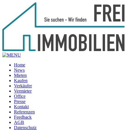
Home
News
Mieten
Kaufen
Verkäufer
Vermieter
Office
Presse
Kontakt
Referenzen
Feedback
AGB
Datenschutz