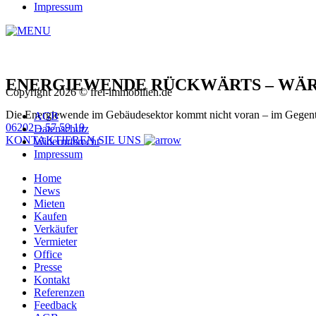
Impressum
ENERGIEWENDE RÜCKWÄRTS – WÄ
Copyright 2026 © frei-immobilien.de
Die Energiewende im Gebäudesektor kommt nicht voran – im Gegenteil
AGB
06202 – 57 59 19
Datenschutz
KONTAKTIEREN SIE UNS
Widerrufsrecht
Impressum
Home
News
Mieten
Kaufen
Verkäufer
Vermieter
Office
Presse
Kontakt
Referenzen
Feedback