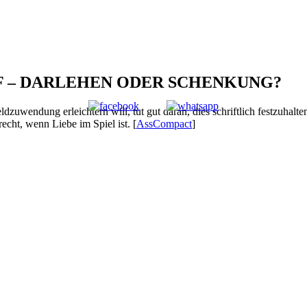
 – DARLEHEN ODER SCHENKUNG?
wendung erleichtern will, tut gut daran, dies schriftlich festzuhalten
echt, wenn Liebe im Spiel ist. [
AssCompact
]