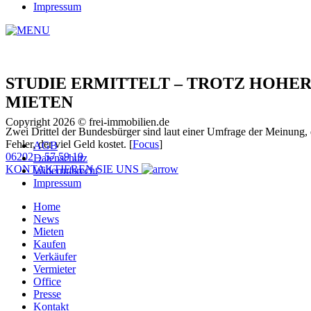
Impressum
STUDIE ERMITTELT – TROTZ HOHER 
MIETEN
Copyright 2026 © frei-immobilien.de
Zwei Drittel der Bundesbürger sind laut einer Umfrage der Meinung
Fehler, der viel Geld kostet. [
Focus
]
AGB
06202 – 57 59 19
Datenschutz
KONTAKTIEREN SIE UNS
Widerrufsrecht
Impressum
Home
News
Mieten
Kaufen
Verkäufer
Vermieter
Office
Presse
Kontakt