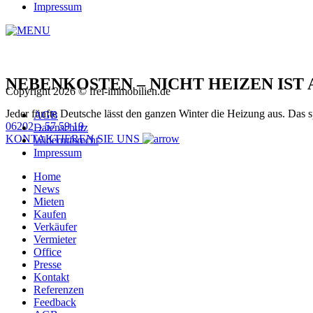
Impressum
NEBENKOSTEN – NICHT HEIZEN IST
Copyright 2026 © frei-immobilien.de
Jeder fünfte Deutsche lässt den ganzen Winter die Heizung aus. Das s
AGB
06202 – 57 59 19
Datenschutz
KONTAKTIEREN SIE UNS
Widerrufsrecht
Impressum
Home
News
Mieten
Kaufen
Verkäufer
Vermieter
Office
Presse
Kontakt
Referenzen
Feedback