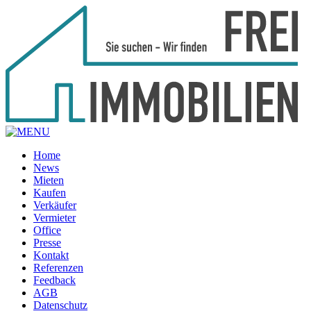
Home
News
Mieten
Kaufen
Verkäufer
Vermieter
Office
Presse
Kontakt
Referenzen
Feedback
AGB
Datenschutz