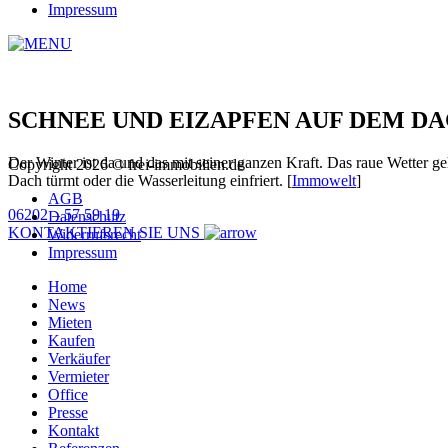
Impressum
SCHNEE UND EIZAPFEN AUF DEM DA
Der Winter ist da und das mit seiner ganzen Kraft. Das raue Wetter
Copyright 2026 © frei-immobilien.de
Dach türmt oder die Wasserleitung einfriert. [
Immowelt
]
AGB
06202 – 57 59 19
Datenschutz
KONTAKTIEREN SIE UNS
Widerrufsrecht
Impressum
Home
News
Mieten
Kaufen
Verkäufer
Vermieter
Office
Presse
Kontakt