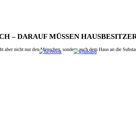
CH – DARAUF MÜSSEN HAUSBESITZE
 geht aber nicht nur den Menschen, sondern auch dem Haus an die Sub