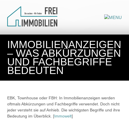
IMMOBILIENANZEIGEN
– WAS ABKÜRZUNGEN
UND FACHBEGRIFFE
BEDEUTEN
EBK, Townhouse oder FBH: In Immobilienanzeigen werden
oftmals Abkürzungen und Fachbegriffe verwendet. Doch nicht
jeder versteht sie auf Anhieb. Die wichtigsten Begriffe und ihre
Bedeutung im Überblick. [
Immowelt
]