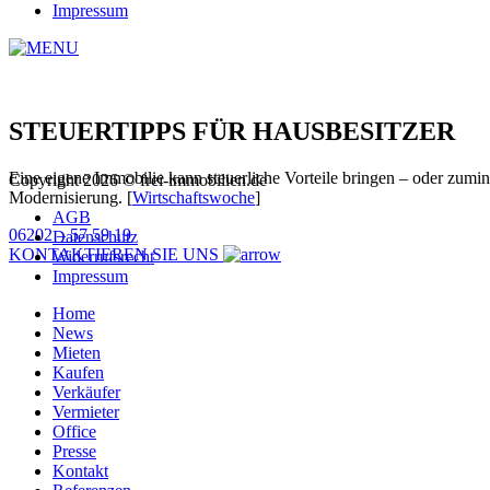
Impressum
STEUERTIPPS FÜR HAUSBESITZER
Eine eigene Immobilie kann steuerliche Vorteile bringen – oder zumi
Copyright 2026 © frei-immobilien.de
Modernisierung. [
Wirtschaftswoche
]
AGB
06202 – 57 59 19
Datenschutz
KONTAKTIEREN SIE UNS
Widerrufsrecht
Impressum
Home
News
Mieten
Kaufen
Verkäufer
Vermieter
Office
Presse
Kontakt